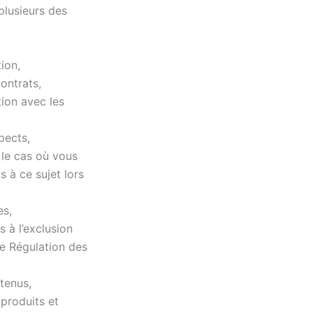
plusieurs des
tion,
contrats,
tion avec les
pects,
 le cas où vous
s à ce sujet lors
es,
 à l’exclusion
de Régulation des
tenus,
 produits et