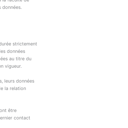
s données.
durée strictement
 les données
ées au titre du
en vigueur.
s, leurs données
e la relation
ont être
ernier contact