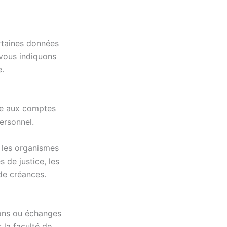
ertaines données
 vous indiquons
e.
ire aux comptes
ersonnel.
 les organismes
 de justice, les
 de créances.
ions ou échanges
 la faculté de