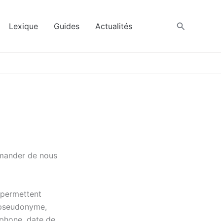
Recherche
Lexique
Guides
Actualités
emander de nous
 permettent
 pseudonyme,
éphone, date de