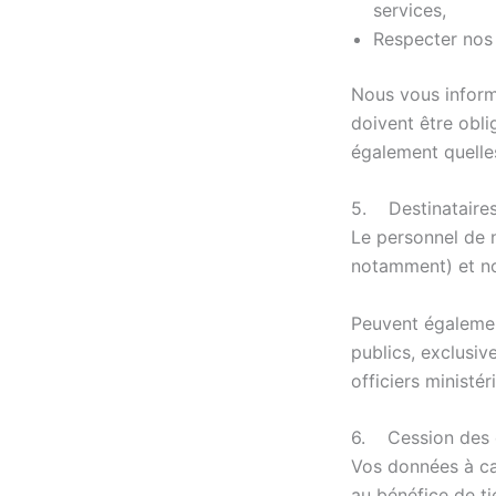
services,
Respecter nos 
Nous vous inform
doivent être obli
également quelle
5. Destinataires
Le personnel de 
notamment) et no
Peuvent égalemen
publics, exclusiv
officiers ministé
6. Cession des 
Vos données à car
au bénéfice de ti