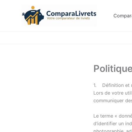
Aller
au
Compara
contenu
Politiqu
1. Définition et
Lors de votre ut
communiquer des
Le terme « donné
d’identifier un 
photographie, ad